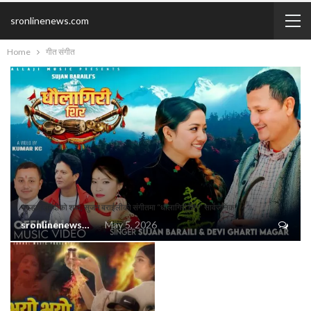
sronlinenews.com
Home
गीत संगीत
प्रल्हाद सुबेदीको शब्द, सुजन बराईलीको संगीतमा “धौलागिरी शिर” सार्वजनिक
sronlinenews@gmail.com
May 5, 2026