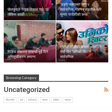
‘उड्ने जहाजमा’ भाग २
खेलकुदले नेतृत्व विकास गर्छ: डा.
सार्वजनिक, रोहन रसाइलीले फेरि
तोसिमा कार्की
सुनाए परदेशीको कथा
प्रेमिल जोडीको कथामा आधारित
मिडिया साक्षरता सम्बन्धी दुई दिने
नयाँ गीत ‘उनिको स्विटर’
अभिमुखीकरण सम्पन्न
सार्वजनिक
Browsing Category
Uncategorized
गीत संगीत
धर्म
मनोरञ्जन
समाज
साहित्य
स्वास्थ